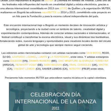
Desde 2009 impulsamos la llegada de
MUTEK
a Colombia en formato de Festival. Como uno de
los festivales más influyentes del mundo en creatividad digital y música electrónica, gracias a
una alianza internacional consolidada en 2013 con
LOJIQ
de Québec y la organización MUTEK,
realizamos en Bogotá las ediciones
microMUTEK.co
2014 y 2015, convirtiéndo este proyecto en
un hito para la Fundación y para la escena cultural independiente del país.
Este encuentro internacional trajo a Bogotá un momento decisivo de innovación artística y
tecnológica, proyectando a la ciudad como un territorio de talento, creatividad digital y
experimentación contemporánea. Además de conectar artistas nacionales e internacionales, el
festival contribuyó a transformar la escena electrónica, visual y sus dinámicas tras bambalinas,
fortaleciendo redes, nuevos lenguajes y oportunidades para creadores locales dentro del circuito
global de arte y tecnología que siempre merece seguir creciendo.
Las ediciones antes mencionadas contaron con artistas nacionales como
DANI BOOM
, ROJO,
DJ GO,
SANTIAGO LOZANO
,
LUNATE
y
LA TOSTADORA
, entre otros. Y artistas extranjeros
como
DJLEEON
(VN),
DAMIAN ROMERO
(MX),
CHIC MINIATURE de ENRIQUE FERREYRA
(ARG/CA),
REINHART VOIGT
(DE),
SARA MAGNAN
(CA),
RIVAL CONSOLES
(UK),
MAOTIK
(CA),
VINCENT LEMOIX
(CA), XAVIER LEMOIS (CA),
NONOTAK
(FR/JP) entre otros.
Previamente hubo momentos MUTEK que antecedieron nuestra iniciativa en la capital colombiana
CELEBRACIÓN DÍA
INTERNACIONAL DE LA DANZA
2011